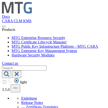
Docs
CARA
CLM
KMS
Products
MTG Enterprise Resource Security
MTG Certificate Lifecycle Manager
MTG Public Key Infrastructure Platform – MTG CARA
MTG Enterprise Key Management System
Hardware Security Modules
Contact us
light
3.5.0
Einleitung
Release Notes
Zertifikats-Templates