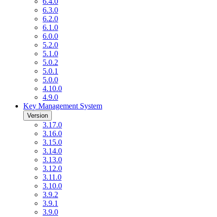
6.4.0
6.3.0
6.2.0
6.1.0
6.0.0
5.2.0
5.1.0
5.0.2
5.0.1
5.0.0
4.10.0
4.9.0
Key Management System
Version
3.17.0
3.16.0
3.15.0
3.14.0
3.13.0
3.12.0
3.11.0
3.10.0
3.9.2
3.9.1
3.9.0