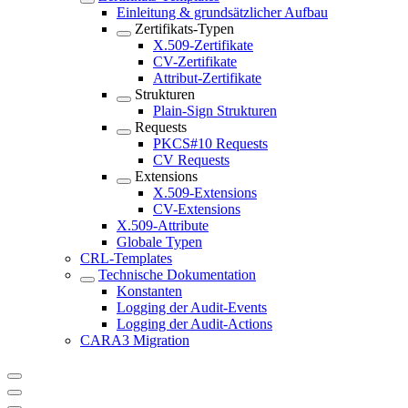
Einleitung & grundsätzlicher Aufbau
Zertifikats-Typen
X.509-Zertifikate
CV-Zertifikate
Attribut-Zertifikate
Strukturen
Plain-Sign Strukturen
Requests
PKCS#10 Requests
CV Requests
Extensions
X.509-Extensions
CV-Extensions
X.509-Attribute
Globale Typen
CRL-Templates
Technische Dokumentation
Konstanten
Logging der Audit-Events
Logging der Audit-Actions
CARA3 Migration