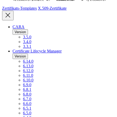
Zertifikats-Templates
X.509-Zertifikate
CARA
Version
3.5.0
3.4.0
3.3.1
Certificate Lifecycle Manager
Version
6.14.0
6.13.0
6.12.0
6.11.0
6.10.0
6.9.0
6.8.1
6.8.0
6.7.0
6.6.0
6.5.1
6.5.0