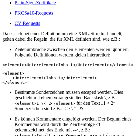
Plain-Sign-Zertifikate
PKCS#10-Requests
CV-Requests
Da es sich bei einer Definition um eine XML-Struktur handelt,
gelten dabei die Regeln, die für XML definiert sind, wie z.B.:
Zeilenumbrüche zwischen den Elementen werden ignoriert.
Folgende Definitionen werden gleich interpretiert:
<element><Unterelement>Inhalt</Unterelement></element>
<element>

    <Unterelement>Inhalt</Unterelement>

</element>
Bestimmte Sonderzeichen müssen escaped werden. Dies
geschieht mit einem vorangestellten Backslash \, z.B.
für den Text „1 < 2“.
<element>1 \< 2</element>
Sonderzeichen sind z.B.: < > \ " ’ &
Es können Kommentare eingefügt werden. Der Beginn eines
Kommentars wird durch die Zeichenfolge <!--
gekennzeichnet, das Ende mit -->, z.B.:
<element>Inhalt
<!-- Kommentar -->
</element>