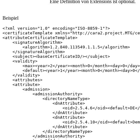
Eine Definition von Extensions ist optional.
Beispiel
<?xml version="1.0" encoding="ISO-8859-1"?>

<certificateTemplate xmlns="http://cara2.project.MTG/ce
<attributeCertificateTemplate>

    <signatureAlgorithm>

        <algorithm>1.2.840.113549.1.1.5</algorithm>

    </signatureAlgorithm>

    <subject><baseCertificateID/></subject>

    <validity>

        <max><year>2</year><month>0</month><day>0</day>
        <default><year>1</year><month>0</month><day>0</
    </validity>

    <attributes>

    <attribute>

        <admission>

            <admissionAuthority>

                <directoryNameType>

                    <dnAttribute>

                        <oid>2.5.4.6</oid><default>DE</
                    </dnAttribute>

                    <dnAttribute>

                        <oid>2.5.4.10</oid><default>Dem
                    </dnAttribute>

                </directoryNameType>

            </admissionAuthority>
