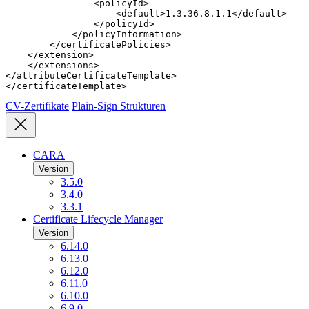
                <policyId>

                    <default>1.3.36.8.1.1</default>

                </policyId>

            </policyInformation>

        </certificatePolicies>

    </extension>

    </extensions>

</attributeCertificateTemplate>

</certificateTemplate>
CV-Zertifikate
Plain-Sign Strukturen
CARA
Version
3.5.0
3.4.0
3.3.1
Certificate Lifecycle Manager
Version
6.14.0
6.13.0
6.12.0
6.11.0
6.10.0
6.9.0