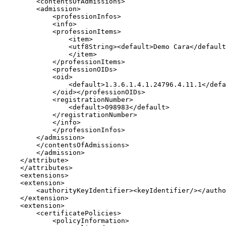
        <contentsOfAdmissions>

        <admission>

            <professionInfos>

            <info>

            <professionItems>

                <item>

                <utf8String><default>Demo Cara</default
                </item>

            </professionItems>

            <professionOIDs>

            <oid>

                <default>1.3.6.1.4.1.24796.4.11.1</defa
            </oid></professionOIDs>

            <registrationNumber>

                <default>098983</default>

            </registrationNumber>

            </info>

            </professionInfos>

        </admission>

        </contentsOfAdmissions>

        </admission>

    </attribute>

    </attributes>

    <extensions>

    <extension>

        <authorityKeyIdentifier><keyIdentifier/></autho
    </extension>

    <extension>

        <certificatePolicies>

            <policyInformation>
