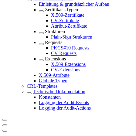
Einleitung & grundsätzlicher Aufbau
Zertifikats-Typen
X.509-Zertifikate
CV-Zertifikate
Attribut-Zertifikate
Strukturen
Plain-Sign Strukturen
Requests
PKCS#10 Requests
CV Requests
Extensions
X.509-Extensions
CV-Extensions
X.509-Attribute
Globale Typen
CRL-Templates
Technische Dokumentation
Konstanten
Logging der Audit-Events
Logging der Audit-Actions