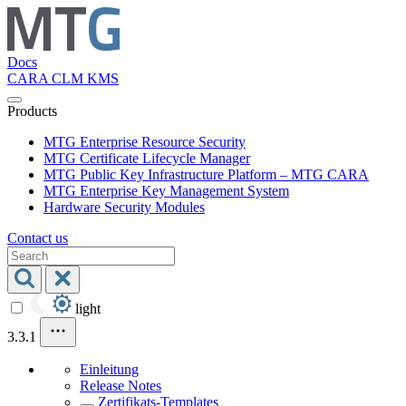
Docs
CARA
CLM
KMS
Products
MTG Enterprise Resource Security
MTG Certificate Lifecycle Manager
MTG Public Key Infrastructure Platform – MTG CARA
MTG Enterprise Key Management System
Hardware Security Modules
Contact us
light
3.3.1
Einleitung
Release Notes
Zertifikats-Templates